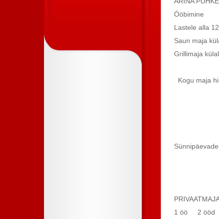
ARINA PUHK
Ööbi
Lastel
Saun ma
Grillimaja küla
Kogu 
20
370
520
alates
Sünnipäevadek
PRIVAATMAJ
1 öö 2 ööd