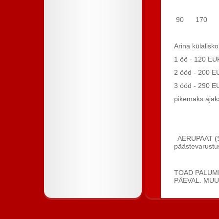
90 170 
Arina külalisko
1 öö - 120 EU
2 ööd - 200 E
3 ööd - 290 E
pikemaks ajak
AERUPAAT (SA
päästevarustu
Pikema
TOAD PALUME
PÄEVAL. MU