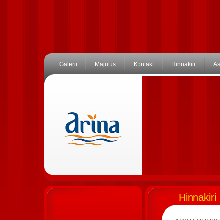
Galerii
Majutus
Kontakt
Hinnakiri
As
Hinnakiri