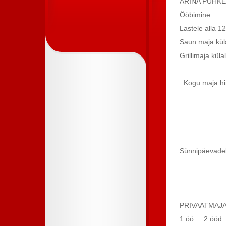
ARINA PUHK
Ööbi
Lastel
Saun ma
Grillimaja küla
Kogu 
20
370
520
alates
Sünnipäevadek
PRIVAATMAJ
1 öö 2 ööd