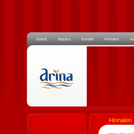
Galerii
Majutus
Kontakt
Hinnakiri
As
Hinnakiri