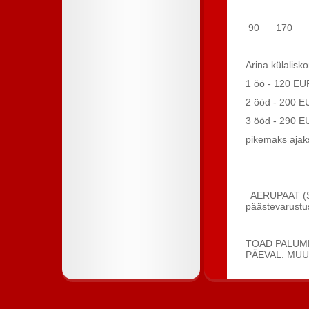
90 170 
Arina külalisko
1 öö - 120 EU
2 ööd - 200 E
3 ööd - 290 E
pikemaks ajak
AERUPAAT (SA
päästevarustu
Pikema
TOAD PALUME
PÄEVAL. MU