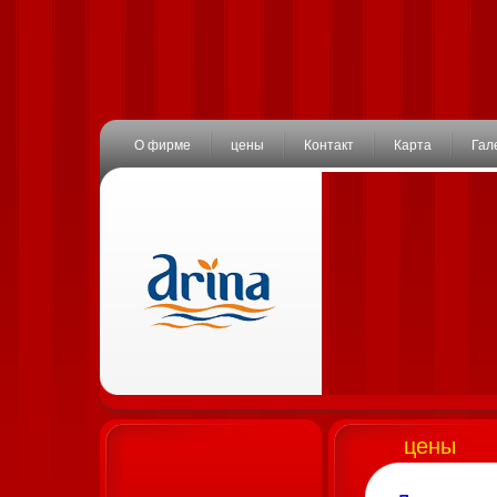
О фирме
цены
Контакт
Карта
Гал
цены