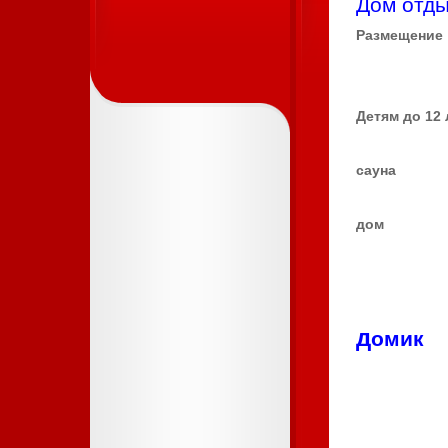
Дом отд
Pазм
Детя
са
до
3
52
.
д
оми
2
3